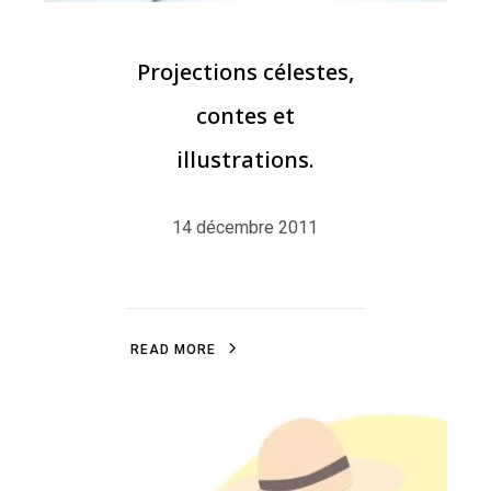
Projections célestes,
contes et
illustrations.
14 décembre 2011
R
E
A
D
M
O
R
E
R
E
A
D
M
O
R
E