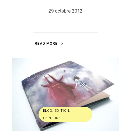
29 octobre 2012
R
E
A
D
M
O
R
E
R
E
A
D
M
O
R
E
BLOG
,
EDITION
,
PEINTURE