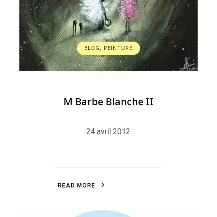
BLOG
,
PEINTURE
M Barbe Blanche II
24 avril 2012
R
E
A
D
M
O
R
E
R
E
A
D
M
O
R
E