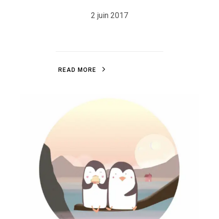
2 juin 2017
R
E
A
D
M
O
R
E
R
E
A
D
M
O
R
E