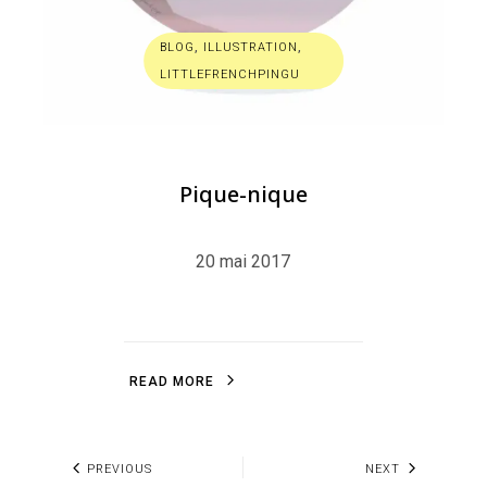
BLOG
,
ILLUSTRATION
,
LITTLEFRENCHPINGU
Pique-nique
20 mai 2017
R
E
A
D
M
O
R
E
R
E
A
D
M
O
R
E
PREVIOUS
NEXT