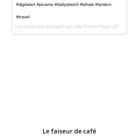
#digitalart #picame #dailysketch #whale #lantern
#travel
Une publication partagée par Little French Pingu (@littlefrenchpingu) le
BLOG
,
ILLUSTRATION
,
LITTLEFRENCHPINGU
Le faiseur de café