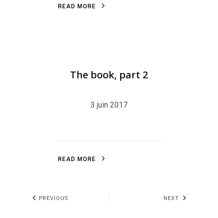
R
E
A
D
M
O
R
E
R
E
A
D
M
O
R
E
BLOG
,
ILLUSTRATION
,
LITTLEFRENCHPINGU
The book, part 2
3 juin 2017
R
E
A
D
M
O
R
E
R
E
A
D
M
O
R
E
PREVIOUS
NEXT