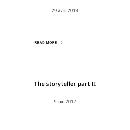
29 avril 2018
R
E
A
D
M
O
R
E
R
E
A
D
M
O
R
E
BLOG
,
ILLUSTRATION
,
LITTLEFRENCHPINGU
The storyteller part II
9 juin 2017