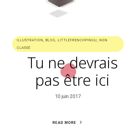
ILLUSTRATION
,
BLOG
,
LITTLEFRENCHPINGU
,
NON
CLASSÉ
Tu ne devrais
pas être ici
10 juin 2017
R
E
A
D
M
O
R
E
R
E
A
D
M
O
R
E