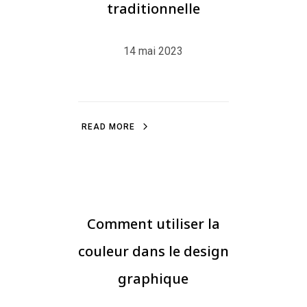
traditionnelle
14 mai 2023
R
E
A
D
M
O
R
E
R
E
A
D
M
O
R
E
DESIGN GRAPHIQUE
Comment utiliser la
couleur dans le design
graphique