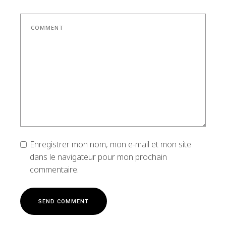
Enregistrer mon nom, mon e-mail et mon site
dans le navigateur pour mon prochain
commentaire.
S
E
N
D
C
O
M
M
E
N
T
S
E
N
D
C
O
M
M
E
N
T