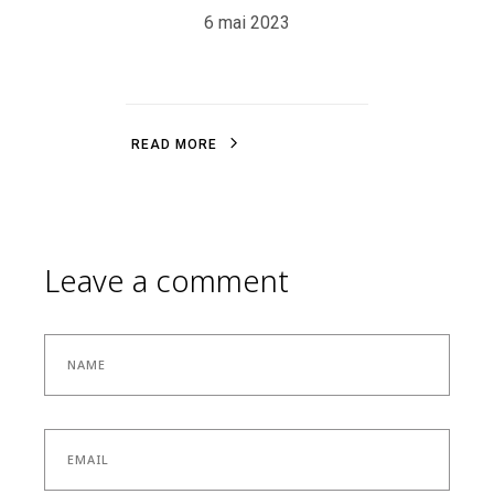
6 mai 2023
R
E
A
D
M
O
R
E
R
E
A
D
M
O
R
E
Leave a comment