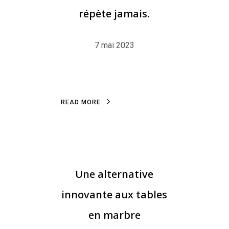
répète jamais.
7 mai 2023
R
E
A
D
M
O
R
E
R
E
A
D
M
O
R
E
DESIGN GRAPHIQUE
Une alternative
innovante aux tables
en marbre