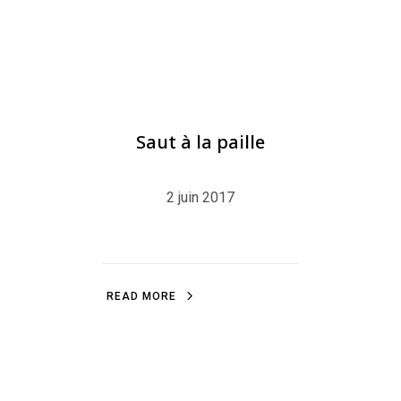
ILLUSTRATION
,
BLOG
,
LITTLEFRENCHPINGU
Saut à la paille
2 juin 2017
R
E
A
D
M
O
R
E
R
E
A
D
M
O
R
E
BLOG
,
PEINTURE