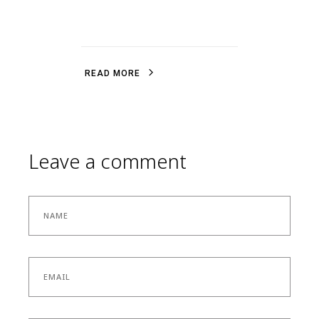
R
E
A
D
M
O
R
E
R
E
A
D
M
O
R
E
Leave a comment