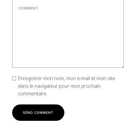
Enregistrer mon nom, mon e-mail et mon site
dans le navigateur pour mon prochain
commentaire.
S
E
N
D
C
O
M
M
E
N
T
S
E
N
D
C
O
M
M
E
N
T