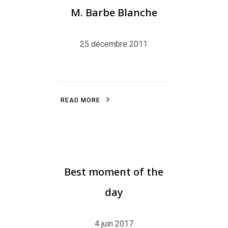
M. Barbe Blanche
25 décembre 2011
R
E
A
D
M
O
R
E
R
E
A
D
M
O
R
E
ILLUSTRATION
,
BLOG
,
LITTLEFRENCHPINGU
Best moment of the
day
4 juin 2017