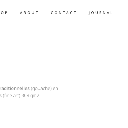
HOP
ABOUT
CONTACT
JOURNAL
traditionnelles
(gouache) en
s
(fine art) 308 gm2