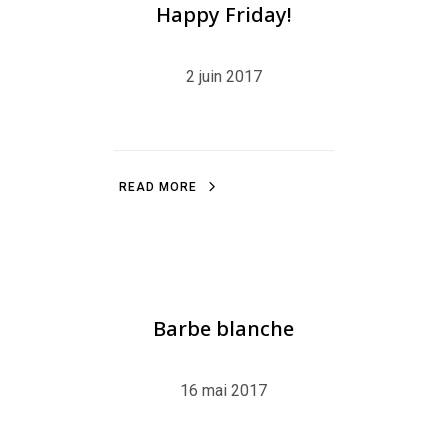
Happy Friday!
2 juin 2017
R
E
A
D
M
O
R
E
R
E
A
D
M
O
R
E
BLOG
,
ILLUSTRATION
,
LITTLEFRENCHPINGU
Barbe blanche
16 mai 2017