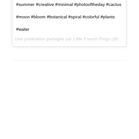
#summer #creative #minimal #photooftheday #cactus
#moon #bloom #botanical #spiral #colorful #plants
#water
Une publication partagée par Little French Pingu (@littlefrenchpingu) le
BLOG
,
ILLUSTRATION
,
LITTLEFRENCHPINGU