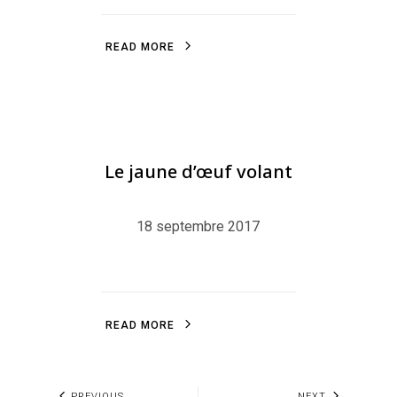
R
E
A
D
M
O
R
E
R
E
A
D
M
O
R
E
LITTLEFRENCHPINGU
,
BLOG
,
MOTION
Le jaune d’œuf volant
18 septembre 2017
R
E
A
D
M
O
R
E
R
E
A
D
M
O
R
E
PREVIOUS
NEXT