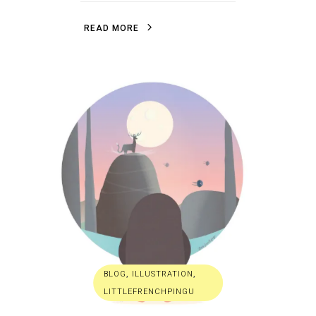
R
E
A
D
M
O
R
E
R
E
A
D
M
O
R
E
BLOG
,
ILLUSTRATION
,
LITTLEFRENCHPINGU