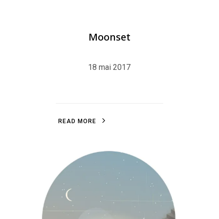
Moonset
18 mai 2017
R
E
A
D
M
O
R
E
R
E
A
D
M
O
R
E