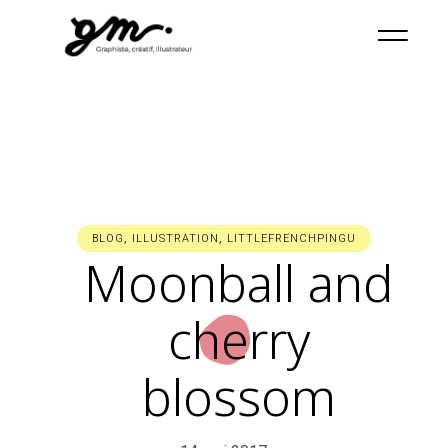
BLOG
,
ILLUSTRATION
,
LITTLEFRENCHPINGU
Moonball and
cherry
blossom