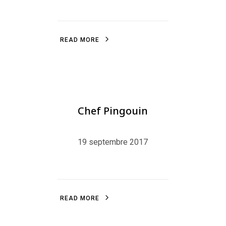
R
E
A
D
M
O
R
E
R
E
A
D
M
O
R
E
LITTLEFRENCHPINGU
,
BLOG
,
MOTION
Chef Pingouin
19 septembre 2017
R
E
A
D
M
O
R
E
R
E
A
D
M
O
R
E