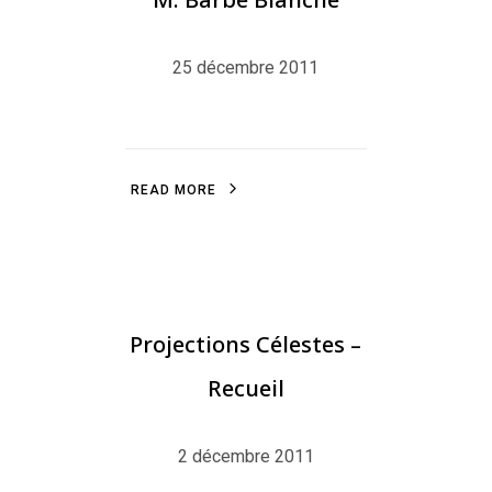
25 décembre 2011
R
E
A
D
M
O
R
E
R
E
A
D
M
O
R
E
BLOG
,
EDITION
Projections Célestes –
Recueil
2 décembre 2011